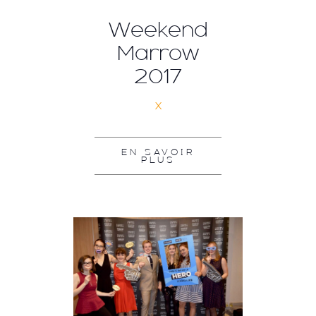
Weekend
Marrow
2017
x
EN SAVOIR
PLUS