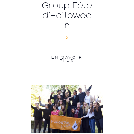
Group Fête
d’Hallowee
n
x
EN SAVOIR
PLUS