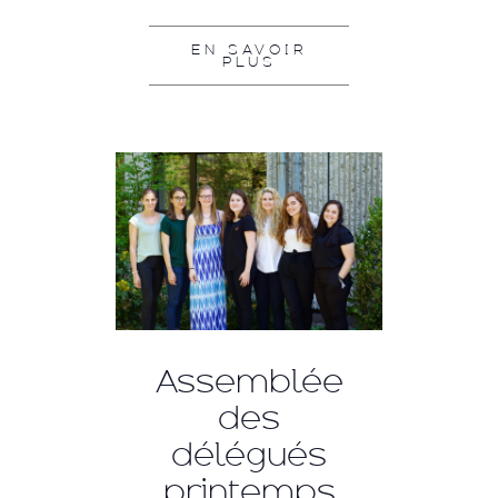
EN SAVOIR
PLUS
Assemblée
des
délégués
printemps